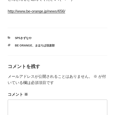
http://www.be-orange.jp/news/656/
カ
SPSきずなや
テ
タ
BE ORANGE
、
まほろば倶楽部
ゴ
グ
リ
ー
コメントを残す
メールアドレスが公開されることはありません。
※
が付
いている欄は必須項目です
コメント
※