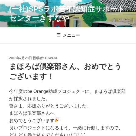
コ
(一社)SPSラボ若年認知症サポート
ン
センターきずなや
テ
ン
ツ
メニュー
へ
ス
キ
投
2018年7月28日
投稿者:
OIWAKE
ッ
稿
まほろば倶楽部さん、おめでとう
プ
日:
ございます！
今年度のbe Orange助成プロジェクトに、まほろば倶楽部
が採択されました。
皆さま、応援ありがとうございました。
まほろば倶楽部さんへ
おめでとうございます
良いプロジェクトになるよう、一緒に行動しますので、
どんどん巻き込んでください♪( ´▽｀)