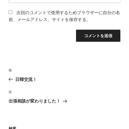
次回のコメントで使用するためブラウザーに自分の名
前、メールアドレス、サイトを保存する。
投
前
前
稿
の
日韓交流！
ナ
投
ビ
稿
次
次
ゲ
の
出張相談が変わりました！
投
ー
稿
シ
ョ
検索