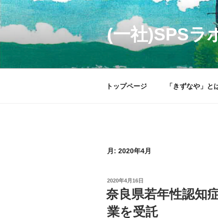
コ
ン
テ
(一社)SP
ン
ツ
へ
ス
トップページ
「きずなや」と
キ
ッ
プ
月:
2020年4月
投
2020年4月16日
稿
奈良県若年性認知
日:
業を受託