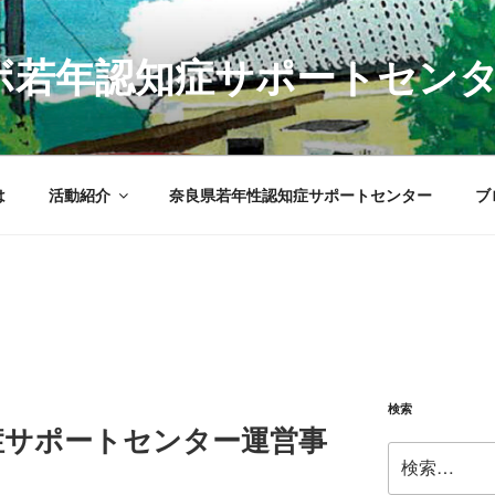
Sラボ若年認知症サポートセン
は
活動紹介
奈良県若年性認知症サポートセンター
ブ
検索
症サポートセンター運営事
検
索: