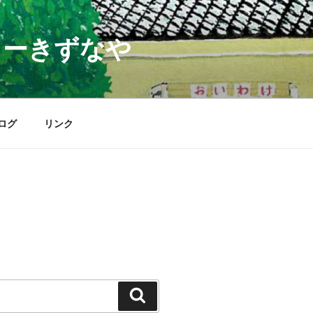
ターきずなや
ログ
リンク
検
索