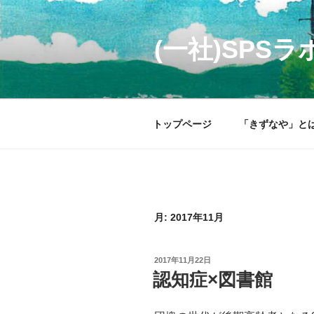
コ
ン
テ
(一社)SP
ン
ツ
へ
ス
トップページ
「きずなや」と
キ
ッ
プ
月:
2017年11月
投
2017年11月22日
稿
認知症×図書館
日: