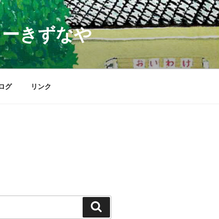
ターきずなや
ログ
リンク
検
索