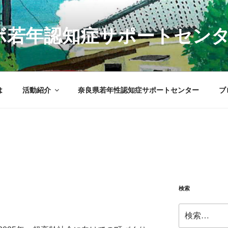
Sラボ若年認知症サポートセン
は
活動紹介
奈良県若年性認知症サポートセンター
ブ
検索
検
索: