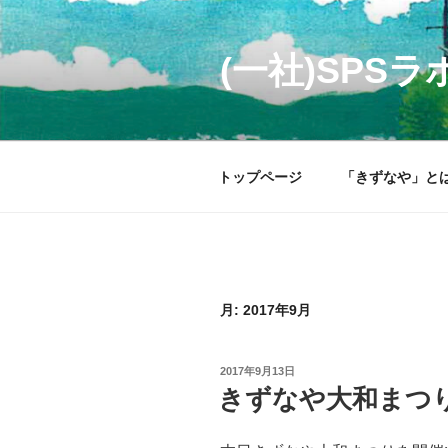
コ
ン
テ
(一社)SP
ン
ツ
へ
ス
トップページ
「きずなや」と
キ
ッ
プ
月:
2017年9月
投
2017年9月13日
稿
きずなや大和まつり AU
日: