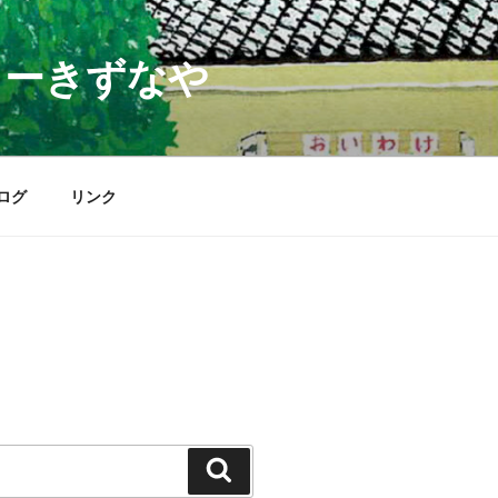
ターきずなや
ログ
リンク
検
索