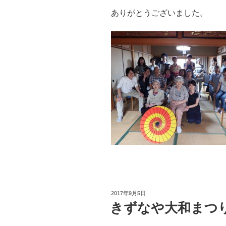
ありがとうございました。
投
2017年9月5日
稿
きずなや大和まつり 
日: