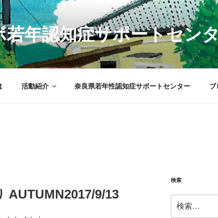
Sラボ若年認知症サポートセン
は
活動紹介
奈良県若年性認知症サポートセンター
ブ
検索
TUMN2017/9/13
検
索: