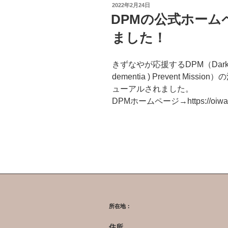
投
2022年2月24日
稿
DPMの公式ホー
日:
ました！
きずなやが応援するDPM（Dark side y
dementia ) Prevent M
ューアルされました。
DPMホームページ→https://oiwake
所在地：
住所