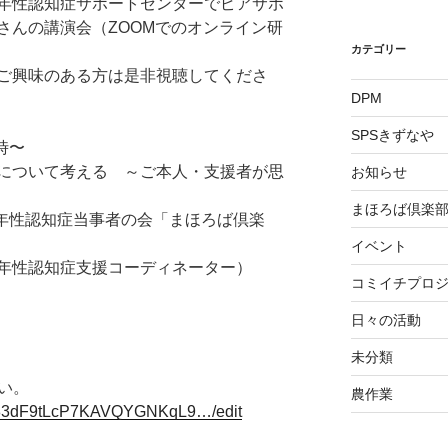
年性認知症サポートセンターでピアサポ
さんの講演会（ZOOMでのオンライン研
カテゴリー
ご興味のある方は是非視聴してくださ
DPM
SPSきずなや
時〜
について考える ～ご本人・支援者が思
お知らせ
まほろば倶楽
若年性認知症当事者の会「まほろば倶楽
イベント
性認知症支援コーディネーター）
コミイチプロ
日々の活動
未分類
い。
農作業
sQ83dF9tLcP7KAVQYGNKqL9…/edit