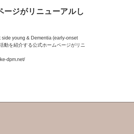
ムページがリニューアルし
oung & Dementia (early-onset
ission）の活動を紹介する公式ホームページがリニ
-dpm.net/