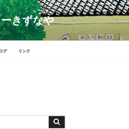
ターきずなや
ログ
リンク
検
索