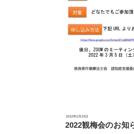
投
2022年2月24日
稿
2022観梅会のお知
日: