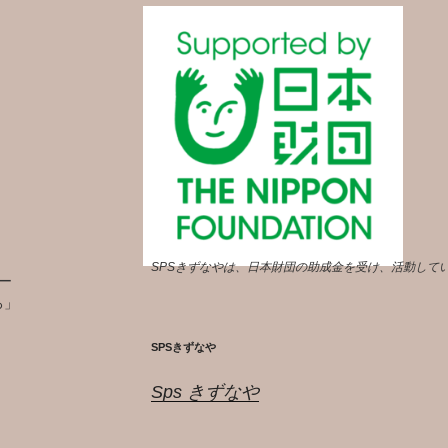
SPSきずなやは、日本財団の助成金を受け、活動して
ー
ろ」
SPSきずなや
Sps きずなや