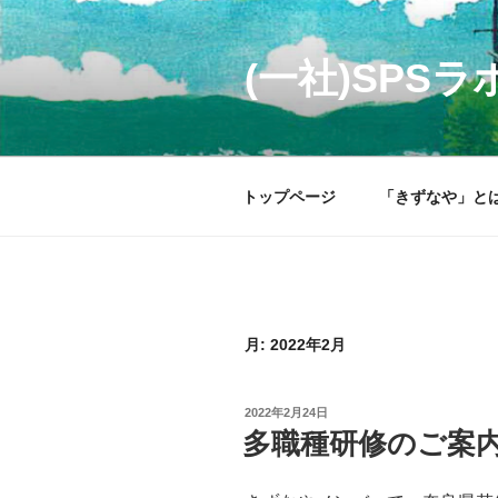
コ
ン
テ
(一社)SP
ン
ツ
へ
ス
トップページ
「きずなや」と
キ
ッ
プ
月:
2022年2月
投
2022年2月24日
稿
多職種研修のご案
日: