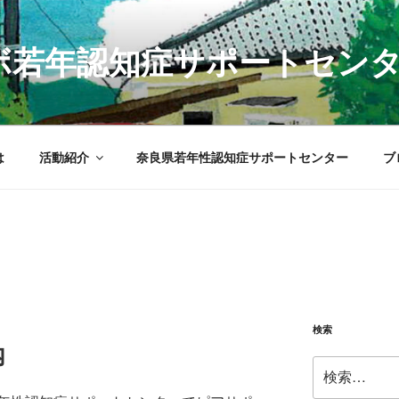
Sラボ若年認知症サポートセン
は
活動紹介
奈良県若年性認知症サポートセンター
ブ
検索
内
検
索: