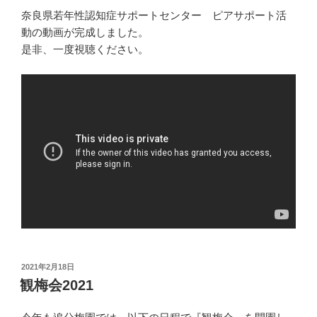
奈良県若年性認知症サポートセンター ピアサポート活
動の動画が完成しました。
是非、一度視聴ください。
投
2021年2月18日
稿
観梅会2021
日: