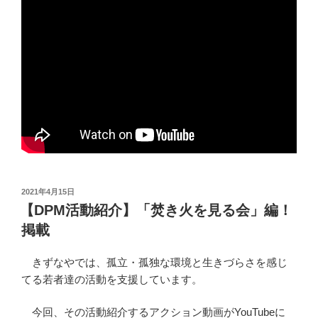
投
2021年4月15日
稿
【DPM活動紹介】「焚き火を見る会」編！
日:
掲載
きずなやでは、孤立・孤独な環境と生きづらさを感じ
てる若者達の活動を支援しています。
今回、その活動紹介するアクション動画がYouTubeに