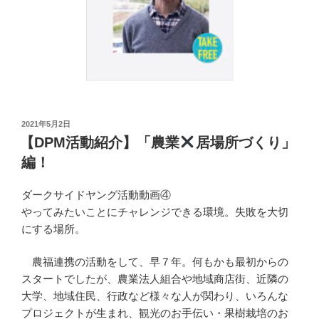
投
2021年5月2日
稿
【DPM活動紹介】「農業
居場所づくり」
日:
編！
ダークサイドヤング活動動画④
やってみたいことにチャレンジできる環境。失敗を大切
にする場所。
農福連携の活動をして、早７年。何もかも最初からの
スタートでしたが、農業法人組合や地域商店街、近隣の
大学、地域住民、行政など様々な人が関わり、いろんな
プロジェクトが生まれ、観光のお手伝い・果樹栽培のお