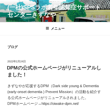
コ
(一社)SPSラボ若年認知症サポート
ン
センターきずなや
テ
ン
ツ
メニュー
へ
ス
キ
ブログ
ッ
プ
投
2022年2月24日
稿
DPMの公式ホームページがリニューアルし
日:
ました！
きずなやが応援するDPM（Dark side young & Dementia
(early-onset dementia ) Prevent Mission）の活動を紹介す
る公式ホームページがリニューアルされました。
DPMホームページ→https://oiwake-dpm.net/