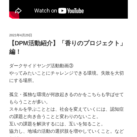
投
2021年4月29日
稿
【DPM活動紹介】「香りのプロジェクト」
日:
編！
ダークサイドヤング活動動画③
やってみたいことにチャレンジできる環境。失敗を大切
にする場所。
孤立・孤独な環境が何故起きるのかをこちらも学ばせて
もらうことが多い。
スキルを学ぶこととは、社会を変えていくには、認知症
の課題と向き合うことと変わりのないこと。
互いの課題を解決するには、互いを知ること。
協力し、地域の活動の選択肢を増やしていくこと。など