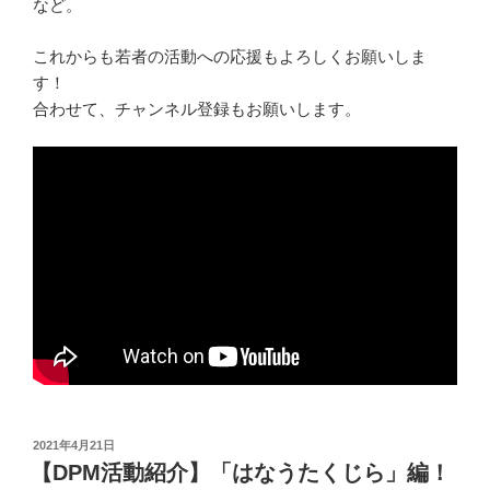
など。
これからも若者の活動への応援もよろしくお願いしま
す！
合わせて、チャンネル登録もお願いします。
投
2021年4月21日
稿
【DPM活動紹介】「はなうたくじら」編！
日: