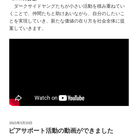
ダークサイドヤングたちが小さい活動を積み重ねてい
くことで、仲間たちと助けあいながら、自分のしたいこ
とを実現していき、新たな価値の在り方を社会全体に提
案していきます。
投
2021年3月10日
稿
ピアサポート活動の動画ができました
日: