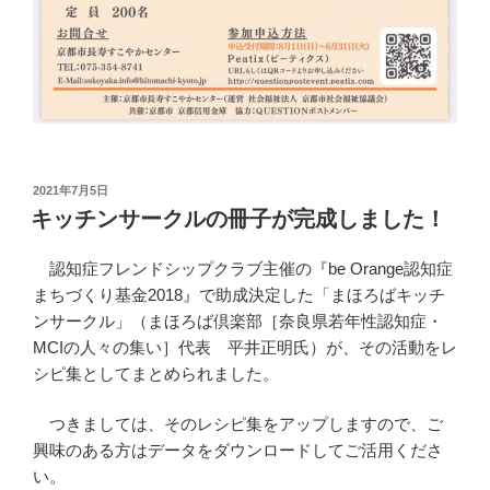
投
2021年7月5日
稿
キッチンサークルの冊子が完成しました！
日:
認知症フレンドシップクラブ主催の『be Orange認知症
まちづくり基金2018』で助成決定した「まほろばキッチ
ンサークル」（まほろば倶楽部［奈良県若年性認知症・
MCIの人々の集い］代表 平井正明氏）が、その活動をレ
シピ集としてまとめられました。
つきましては、そのレシピ集をアップしますので、ご
興味のある方はデータをダウンロードしてご活用くださ
い。