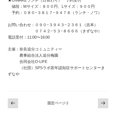
★OIWAKEランチ（日替わり） 予約受付
値段：Mサイズ：８００円、Lサイズ：９００円
予約：０８０−３８１７−９４７８（ランチ・ノワ）
お問い合わせ：０９０−３９４３−２３６１（吉本）
０７４２−５３−８６６６（きずなや）
電話受付：11:00〜16:00
主催：奈良追分コミュニティー
農事組合法人追分梅園
合同会社O-LIFE
（社団）SPSラボ若年認知症サポートセンターき
ずなや
投
前
次
固定ページ
2
の
の
稿
ペ
ペ