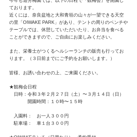
今年も追分梅園では、以下の日程で『観梅会』を開園し
ております。
近くには、奈良盆地と大和青垣の山々が一望できる天空
の里「OIWAKE PARK」があり、テントの周りのベンチや
テーブルでは、休憩していただいたり、お弁当を食べる
ことができますので、ご自由にお楽しみください。
また、栄養士がつくるヘルシーランチの販売も行ってお
ります。（３日前までにご予約をお願いします。）
皆様、お誘い合わせの上、ご来園ください。
★観梅会日程
日時：令和３年２月２７日（土）〜３月１４日（日）
開園時間：１０時〜１５時
入園料： お一人３００円
駐車場： 車１台３００円