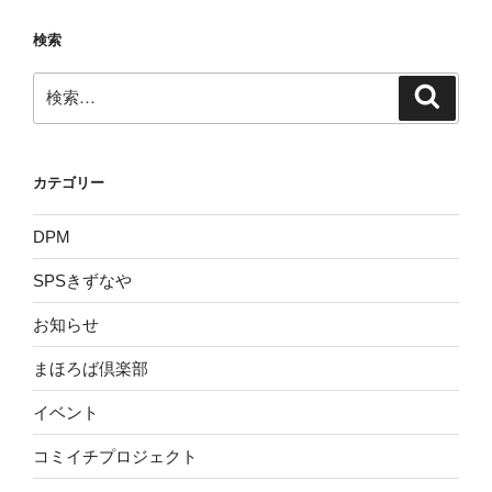
の
ー
ー
ペ
検索
ジ
ジ
ー
検
ジ
検
索
索:
送
り
カテゴリー
DPM
SPSきずなや
お知らせ
まほろば倶楽部
イベント
コミイチプロジェクト