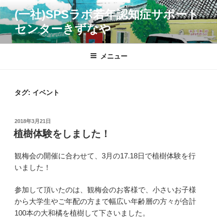
コ
(一社)SPSラボ若年認知症サポート
ン
センターきずなや
テ
ン
ツ
メニュー
へ
ス
キ
タグ:
イベント
ッ
プ
投
2018年3月21日
稿
植樹体験をしました！
日:
観梅会の開催に合わせて、3月の17.18日で植樹体験を行
いました！
参加して頂いたのは、観梅会のお客様で、小さいお子様
から大学生やご年配の方まで幅広い年齢層の方々が合計
100本の大和橘を植樹して下さいました。