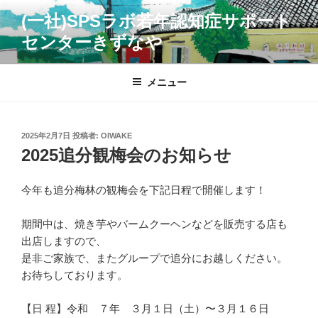
コ
(一社)SPSラボ若年認知症サポート
ン
センターきずなや
テ
ン
ツ
メニュー
へ
ス
キ
投
2025年2月7日
投稿者:
OIWAKE
ッ
稿
2025追分観梅会のお知らせ
プ
日:
今年も追分梅林の観梅会を下記日程で開催します！
期間中は、焼き芋やバームクーヘンなどを販売する店も
出店しますので、
是非ご家族で、またグループで追分にお越しください。
お待ちしております。
【日 程】令和 ７年 ３月１日（土）〜３月１６日