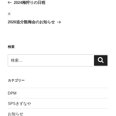
の
2024梅狩りの日程
ナ
投
ビ
稿
次
次
ゲ
の
2026追分観梅会のお知らせ
投
ー
稿
シ
ョ
検索
ン
検
検
索
索:
カテゴリー
DPM
SPSきずなや
お知らせ